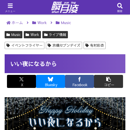
メニュー
検索
ホーム
Work
Music
Music
Work
ライブ情報
イベントフライヤー
京橋セブンデイズ
有村彩杏
いい夜になるから
X
Bluesky
Facebook
コピー