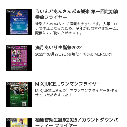
ういんどあんさんぶる樂楽 第一回定期演
Design
奏会フライヤー
樂楽さんのA4サイズ演奏会チラシです。去年コロ
ナで中止となったため、今年が記念すべき第一回。
配信にてご覧いただけます。
湊月あいり生誕祭2022
Design
2022年03月27日(日)@堺筋本町club MERCURY
MIXJUICE…ワンマンフライヤー
Design
MIXJUiCE...さんの年内ワンマンフライヤーを作ら
せていただきました！
柚原杏梨生誕祭2025／カウントダウンパ
Design
ーティー フライヤー