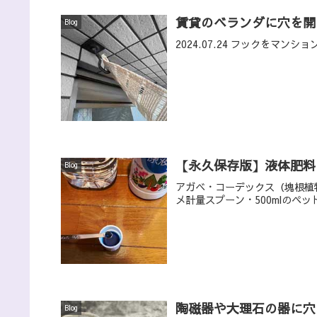
賃貸のベランダに穴を開
Blog
2024.07.24 フックをマ
【永久保存版】液体肥料
Blog
アガベ・コーデックス（塊根植
メ計量スプーン・500mlのペ
陶磁器や大理石の器に穴
Blog