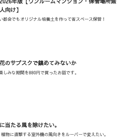
2026年版【ワンルームマンション・保管場所無
人向け】
い都会でもオリジナル培養土を作って省スペース保管！
花のサブスクで鎮めてみないか
楽しみな期間を880円で買ったお話です。
に当たる風を除けたい。
ランダ、植物に直撃する室外機の風向きをルーバーで変えたい。