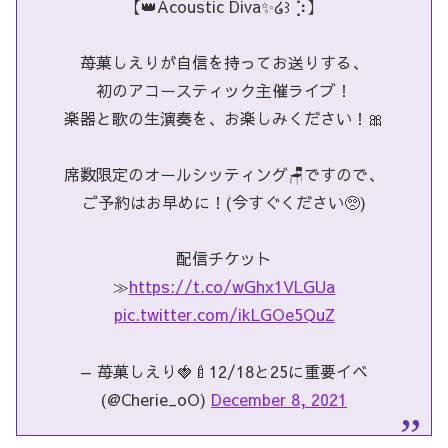
【👑Acoustic Diva✨໒꒱ ⡱】
苺菓しえりが自信を持ってお送りする、
初のアコースティック主催ライブ！
楽器と歌の生演奏を、お楽しみください！🎀
席数限定のオールシッティング🪑ですので、
ご予約はお早めに！(今すぐください🥺)
配信チケット
≫
https://t.co/wGhx1VLGUa
pic.twitter.com/ikLGOe5QuZ
— 苺菓しえり🍓🍼12/18と25に重要イベ
(@Cherie_oO)
December 8, 2021