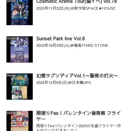
Cosmetic Anime Tour(猫イベ) vol.78
Design
2023年11月22日(水)＠新今宮SPACE★HOUSE
Sunset Park live Vol.6
Design
2022年10月29日(土)@福島THIRD STONE
幻想ラプソディアVol.1〜聖夜の灯火〜
Design
2024年12月8日(日)@日本橋UPS
雨宿りFes！バレンタイン後夜祭 フライ
Design
ヤー
雨宿りFes!バレンタイン2025の生誕フライヤー作
らせていただきました！