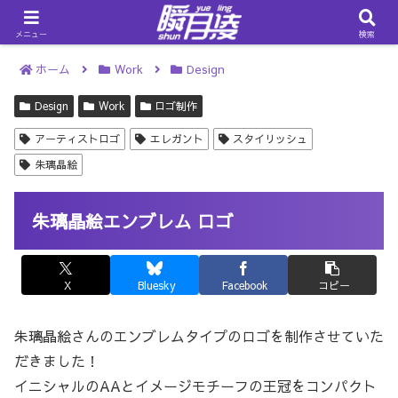
メニュー
検索
ホーム
Work
Design
Design
Work
ロゴ制作
アーティストロゴ
エレガント
スタイリッシュ
朱璃晶絵
朱璃晶絵エンブレム ロゴ
X
Bluesky
Facebook
コピー
朱璃晶絵さんのエンブレムタイプのロゴを制作させていた
だきました！
イニシャルのAAとイメージモチーフの王冠をコンパクト