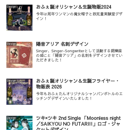
おふぇ誕オリシャン＆生誕物販2024
Design
今年は周年ワンマンの魔女帽子と致死量実験室デザ
イン！
陽音アリア 名刺デザイン
Design
Singer、Singer-Songwriterとして活動する朔樂座
の姫こと「陽音アリア」の名刺をデザインさせてい
ただきました！
おふぇ誕オリシャン＆生誕フライヤー・
Design
物販表 2026
今年もおふぇたんオリジナルシャンパンボトルのエ
ッチングデザインいたしました！
ツキ×ツキ 2nd Single 「Moonless night
Design
／SAIKYOU NO FUTARI!!」ロゴ・ジャ
ケットデザイン