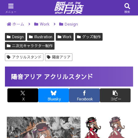
メニュー
検索
ホーム
Work
Design
Design
Illustration
Work
グッズ制作
二次元キャラクター制作
アクリルスタンド
陽音アリア
陽音アリア アクリルスタンド
X
Bluesky
Facebook
コピー