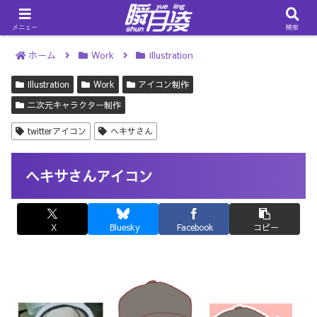
メニュー
検索
ホーム
Work
Illustration
Illustration
Work
アイコン制作
二次元キャラクター制作
twitterアイコン
ヘキサさん
ヘキサさんアイコン
X
Bluesky
Facebook
コピー