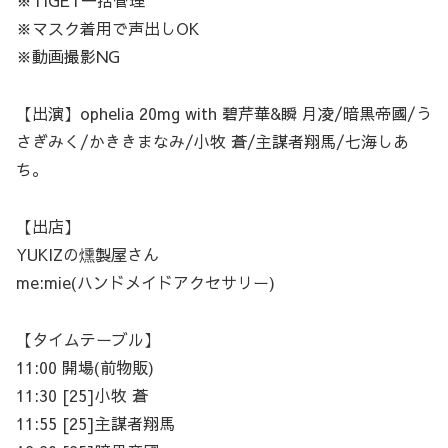
※TIGET一括管理
※マスク着用で声出しOK
※動画撮影NG
【出演】ophelia 20mg with 碧芹華&瞬 月凌/暗黒帝國/う
さぎみく/かききまなみ/小牧 蒼/主謀者翔馬/七海しあ
ち。
【出店】
YUKIZの燻製屋さん
me:mie(ハンドメイドアクセサリー)
【タイムテーブル】
11:00 開場(前物販)
11:30 [25]小牧 蒼
11:55 [25]主謀者翔馬