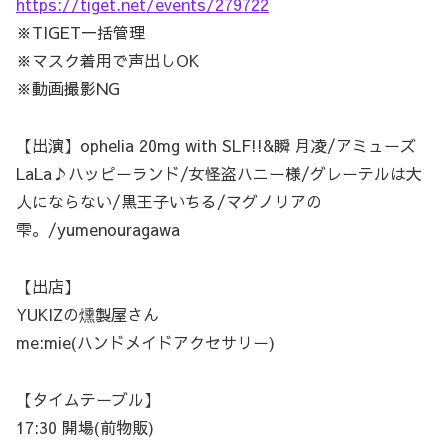
https://tiget.net/events/279722
※TIGET一括管理
※マスク着用で声出しOK
※動画撮影NG
【出演】ophelia 20mg with SLF!!&瞬 月凌/アミューズ
LaLa♪ハッピーランド/女怪盗ハニー様/グレーテルは大
人にならない/黒王子いちる/マグノリアの
雫。/yumenouragawa
【出店】
YUKIZの燻製屋さん
me:mie(ハンドメイドアクセサリー)
【タイムテーブル】
17:30 開場(前物販)