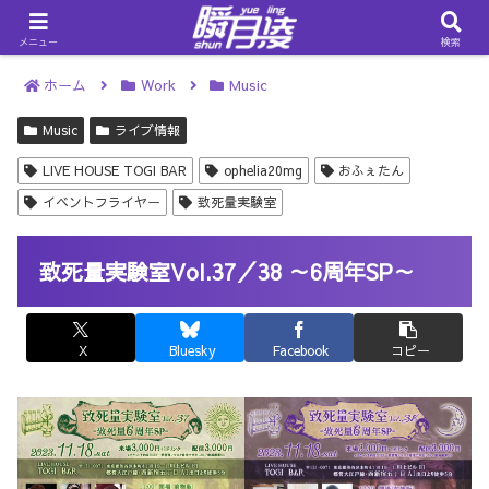
メニュー
検索
ホーム
Work
Music
Music
ライブ情報
LIVE HOUSE TOGI BAR
ophelia20mg
おふぇたん
イベントフライヤー
致死量実験室
致死量実験室Vol.37／38 ～6周年SP～
X
Bluesky
Facebook
コピー