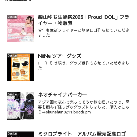
柴山ゆち生誕祭2026「Proud IDOL」フラ
Design
イヤー・物販表
今年も生誕フライヤーと簡易ロゴ作らせていただき
ました！
NёNe ツアーグッズ
Design
ロゴに引き続き、グッズ制作もさせていただきまし
た！
ネオチャイナパーカー
Design
アジア圏の夜市で売ってそうな柄を描いたので、需
要を顧みず怪しげなグッズにしました。購入はこち
ら→shunshun0211.booth.pm
ミクロブライト アルバム発売記念ロゴ
Design