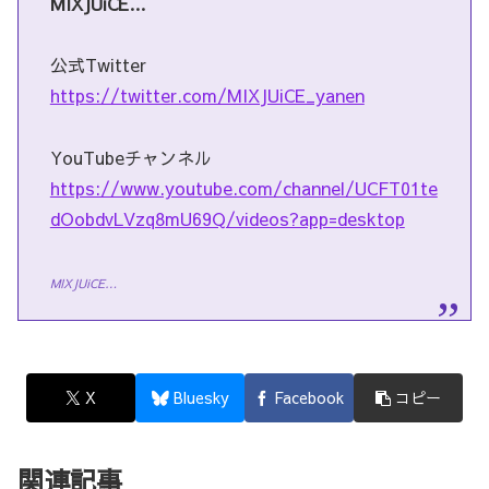
MIXJUiCE…
公式Twitter
https://twitter.com/MIXJUiCE_yanen
YouTubeチャンネル
https://www.youtube.com/channel/UCFT01te
dOobdvLVzq8mU69Q/videos?app=desktop
MIXJUiCE…
X
Bluesky
Facebook
コピー
関連記事