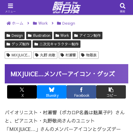
メニュー
検索
ホーム
Work
Design
Design
Illustration
Work
アイコン制作
グッズ制作
二次元キャラクター制作
MIXJUiCE...
丸野 尚敬
村瀬響
物販表
MIXJUiCE…メンバーアイコン・グッズ
X
Bluesky
Facebook
コピー
バイオリニスト・村瀬響（ボカロP名義は麩菓子P）さん
と、ピアニスト・丸野敬尚さんのユニット
「MIXJUiCE...」さんのメンバーアイコンとグッズデー