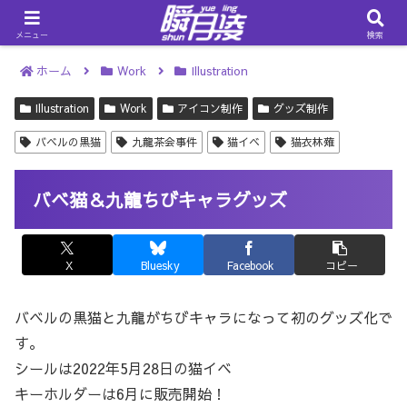
メニュー
検索
ホーム
Work
Illustration
Illustration
Work
アイコン制作
グッズ制作
バベルの黒猫
九龍茶会事件
猫イベ
猫衣林薙
バベ猫＆九龍ちびキャラグッズ
X
Bluesky
Facebook
コピー
バベルの黒猫と九龍がちびキャラになって初のグッズ化で
す。
シールは2022年5月28日の猫イベ
キーホルダーは6月に販売開始！