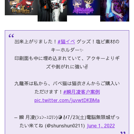
出来上がりました！
#猫イベ
グッズ！塩ビ素材の
キーホルダー✨
印刷面も中に埋め込まれていて、アクキーよりギ
ズや剥がれに強い✌️
九龍茶は私から、バベ猫は猫衣さんからご購入い
ただけます！
#瞬月凌客户案例
pic.twitter.com/juvwtDKBMa
— 瞬 月凌(ｼｭﾝ-ﾕｴﾘﾝ)☯️🎻7/23(土)電脳無限城ぜっ
たい来てね (@shunshun0211)
June 1, 2022