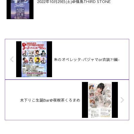
2022年10月29日(土)@福島THIRD STONE
朱のオペレッタ-パジャマor衣装?!編-
木下りこ生誕Bar@夜喫茶くろまめ