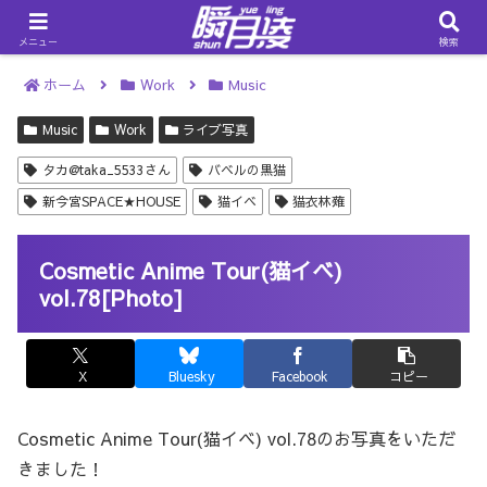
メニュー
検索
ホーム
Work
Music
Music
Work
ライブ写真
タカ@taka_5533さん
バベルの黒猫
新今宮SPACE★HOUSE
猫イベ
猫衣林薙
Cosmetic Anime Tour(猫イベ)
vol.78[Photo]
X
Bluesky
Facebook
コピー
Cosmetic Anime Tour(猫イベ) vol.78のお写真をいただ
きました！