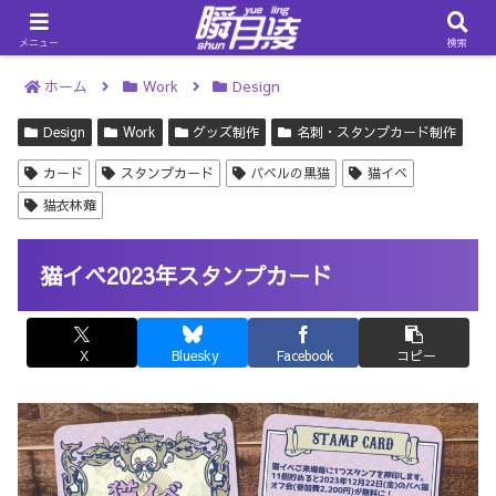
メニュー
検索
ホーム
Work
Design
Design
Work
グッズ制作
名刺・スタンプカード制作
カード
スタンプカード
バベルの黒猫
猫イベ
猫衣林薙
猫イベ2023年スタンプカード
X
Bluesky
Facebook
コピー