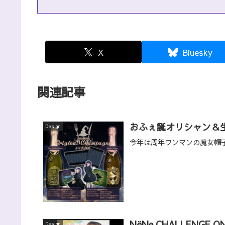
X
Bluesky
関連記事
おふぇ誕オリシャン＆生
Design
今年は周年ワンマンの魔女帽
NёNe CHALLENGE ON
Design