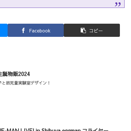
Facebook
コピー
誕物販2024
子と致死量実験室デザイン！
E-MAN LIVE! in Shibuya eggman フライヤー