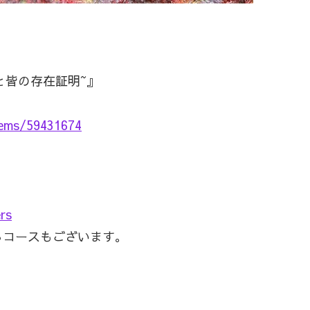
NёNeと皆の存在証明~』
items/59431674
rs
るコースもございます。