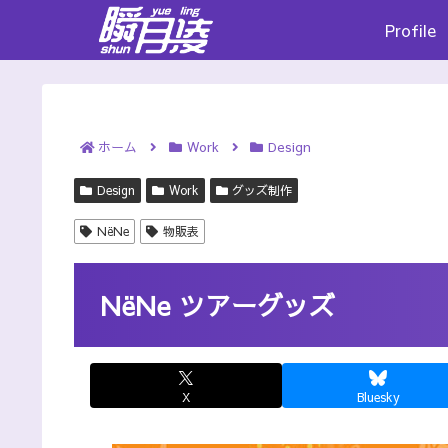
Profile
ホーム
Work
Design
Design
Work
グッズ制作
NёNe
物販表
NёNe ツアーグッズ
X
Bluesky