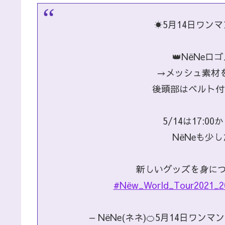
☀️5月14日ワン
👑NёNeロ
→メッシュ素材
後頭部はベルト付
5/14は17:0
NёNeも少
新しいグッズを身につ
#Nёw_World_Tour2021_2
— NёNe(ネネ)🍊5月14日ワンマン