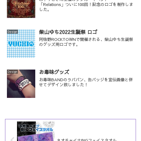
「Relations」ついに100回！記念のロゴを制作しま
した。
柴山ゆち2022生誕祭 ロゴ
Design
阿倍野ROCKTOWNで開催される、柴山ゆち生誕祭
のグッズ用ロゴです。
お毒味グッズ
Design
お毒味BANDのラババン、缶バッジを宣伝画像と併
せてデザイン致しました！
ネオチャイナBIGフェイスタオル