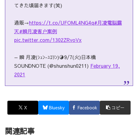
てきた頃届きます(笑)
通販→
https://t.co/UFOML4NG4q
#月凌電脳露
天
#瞬月凌客户案例
pic.twitter.com/1302ZRvoVx
— 瞬 月凌(ｼｭﾝ-ﾕｴﾘﾝ)☯️9/7(火)日本橋
SOUNDNOTE (@shunshun0211)
February 19,
2021
X
Bluesky
Facebook
コピー
関連記事