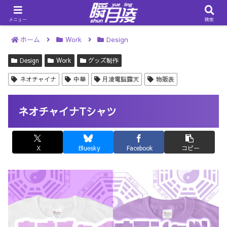
メニュー
検索
ホーム
Work
Design
Design
Work
グッズ制作
ネオチャイナ
中華
月凌電脳露天
物販表
ネオチャイナTシャツ
X
Bluesky
Facebook
コピー