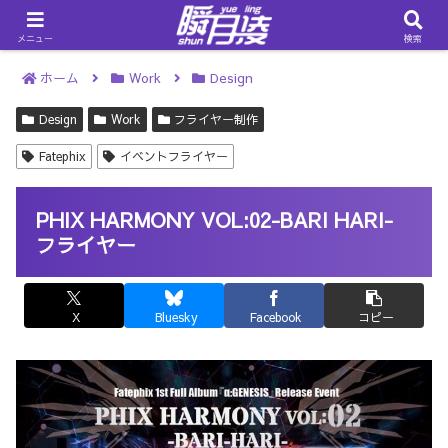
メニュー
検索
ホーム
Work
Design
Design
Work
フライヤー制作
Fatephix
イベントフライヤー
PHIX HARMONY VOL:02-BARI HARI-
フライヤー
X
Bluesky
Facebook
コピー