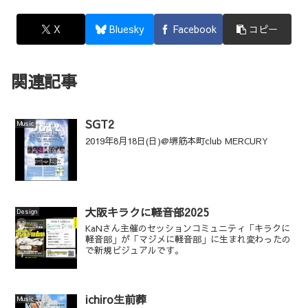
X
Bluesky
Facebook
コピー
関連記事
SGT2
Music
2019年8月18日(日)@堺筋本町club MERCURY
大阪キラクに軽音部2025
Design
KaNさん主催のセッションコミュニティ「キラクに
軽音部」が「マジメに軽音部」に生まれ変わったの
で新規ビジュアルです。
ichiro生前葬
Music