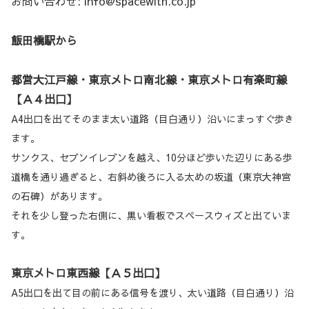
お問い合わせ: info@spacewith.co.jp
飯田橋駅から
都営大江戸線・東京メトロ南北線・東京メトロ有楽町線
【Ａ４出口】
A4出口を出てそのまま太い道路（目白通り）沿いにまっすぐ歩き
ます。
サンクス、セブンイレブンを越え、10分ほど歩いた辺りにある歩
道橋を通り過ぎると、右斜め後ろに入る太めの坂道（東京大神宮
の石碑）があります。
それを少し登った右側に、黒い看板でスペースウィズと出ていま
す。
東京メトロ東西線【Ａ５出口】
A5出口を出て目の前にある信号を渡り、太い道路（目白通り）沿