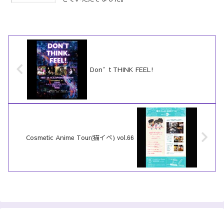
Don’t THINK FEEL!
Cosmetic Anime Tour(猫イベ) vol.66