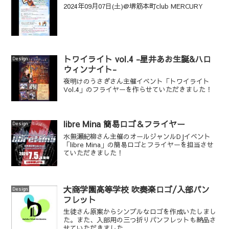
2024年09月07日(土)@堺筋本町club MERCURY
トワイライト vol.4 -星井あお生誕&ハロ
Design
ウィンナイト-
夜明けのうさぎさん主催イベント「トワイライト
Vol.4」のフライヤーを作らせていただきました！
libre Mina 簡易ロゴ＆フライヤー
Design
水無瀬紀柳さん主催のオールジャンルDJイベント
「libre Mina」の簡易ロゴとフライヤーを担当させ
ていただきました！
大商学園高等学校 吹奏楽ロゴ/入部パン
Design
フレット
生徒さん原案からシンプルなロゴを作成いたしまし
た。また、入部用の三つ折りパンフレットも納品さ
せていただきました。