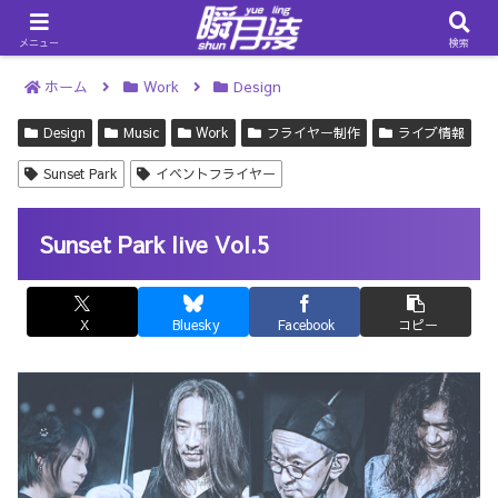
メニュー
検索
ホーム
Work
Design
Design
Music
Work
フライヤー制作
ライブ情報
Sunset Park
イベントフライヤー
Sunset Park live Vol.5
X
Bluesky
Facebook
コピー