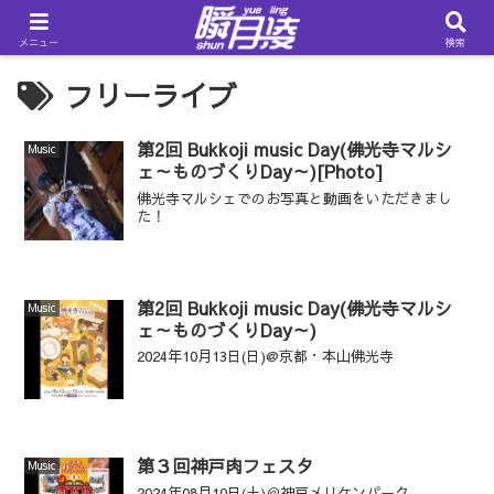
メニュー
検索
フリーライブ
第2回 Bukkoji music Day(佛光寺マルシ
Music
ェ～ものづくりDay～)[Photo]
佛光寺マルシェでのお写真と動画をいただきまし
た！
第2回 Bukkoji music Day(佛光寺マルシ
Music
ェ～ものづくりDay～)
2024年10月13日(日)@京都・本山佛光寺
第３回神戸肉フェスタ
Music
2024年08月10日(土)＠神戸メリケンパーク