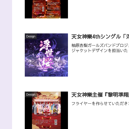
天女神樂4thシングル
Design
柚原杏梨ガールズバンドプロジ
ジャケットデザインを担当いた
天女神樂主催『黎明準翔
Design
フライヤーを作らせていただき