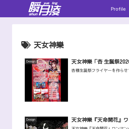
Profile
天女神樂
天女神樂「杏 生誕祭202
Design
杏様生誕祭フライヤーを作らせ
天女神樂『天命開花』ワ
Design
天女神樂『天命開花』ワンマン