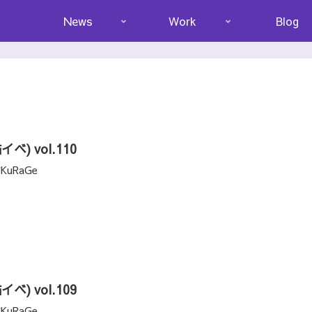
News
Work
Blog
猫イベ) vol.110
KuRaGe
猫イベ) vol.109
KuRaGe