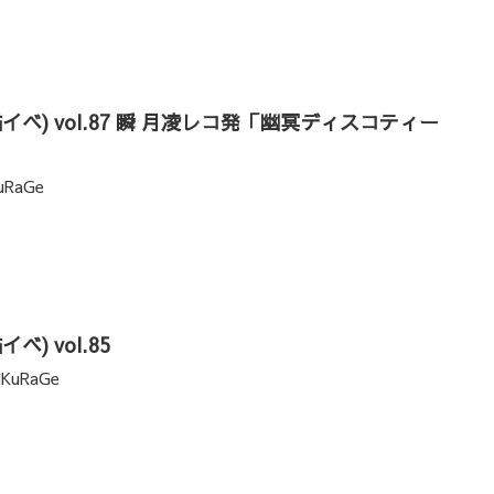
our(猫イベ) vol.87 瞬 月凌レコ発「幽冥ディスコティー
uRaGe
猫イベ) vol.85
KuRaGe