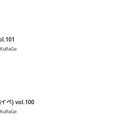
l.101
KuRaGe
猫イベ) vol.100
KuRaGe