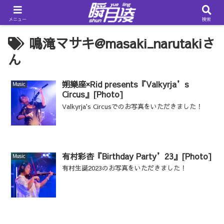
メニュー
検索
鳴滝マサキ@masaki_narutakiさ
ん
朔樂座×Rid presents『Valkyrja’s
Music
Circus』[Photo]
Valkyrja's Circusでのお写真をいただきました！
有村彩杏『Birthday Party’23』[Photo]
Music
有村生誕2023のお写真をいただきました！