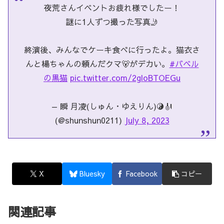
夜荒さんイベントお疲れ様でしたー！
謎に1人ずつ撮った写真🤳
終演後、みんなでケーキ食べに行ったよ。猫衣さ
んと楊ちゃんの頼んだクマ🐻がデカい。
#バベル
の黒猫
pic.twitter.com/2gloBTOEGu
— 瞬 月凌(しゅん・ゆえりん)☯️🎻
(@shunshun0211)
July 8, 2023
X
Bluesky
Facebook
コピー
関連記事