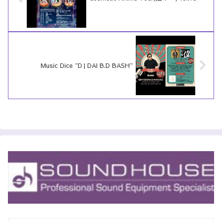
Music Dice ~DJ DAI B.D BASH~