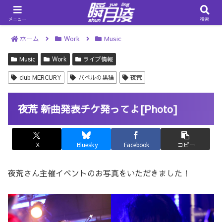
メニュー
検索
ホーム
Work
Music
Music
Work
ライブ情報
club MERCURY
バベルの黒猫
夜荒
夜荒 新曲発表チケ発ってよ[Photo]
X
Bluesky
Facebook
コピー
夜荒さん主催イベントのお写真をいただきました！