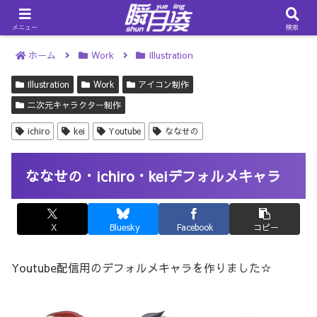
メニュー
検索
ホーム
Work
Illustration
Illustration
Work
アイコン制作
二次元キャラクター制作
ichiro
kei
Youtube
ななせの
ななせの・ichiro・keiデフォルメキャラ
X
Bluesky
Facebook
コピー
Youtube配信用のデフォルメキャラを作りました☆