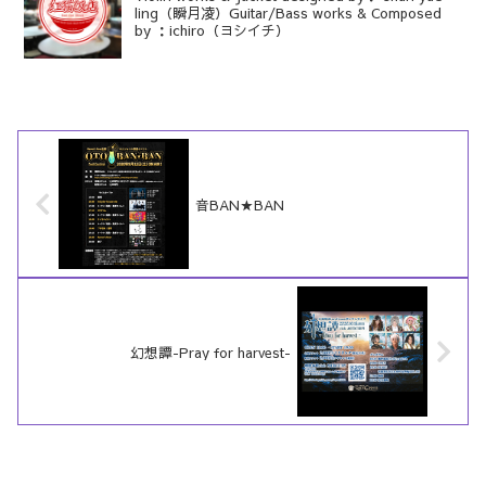
ling（瞬月凌）Guitar/Bass works & Composed
by ：ichiro（ヨシイチ）
音BAN★BAN
幻想譚-Pray for harvest-