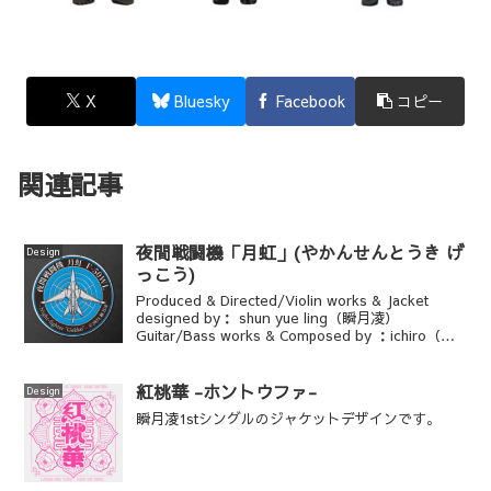
X
Bluesky
Facebook
コピー
関連記事
夜間戦闘機「月虹」(やかんせんとうき げ
Design
っこう)
Produced & Directed/Violin works & Jacket
designed by： shun yue ling（瞬月凌）
Guitar/Bass works & Composed by ：ichiro（ヨ
シイチ）Drums works：風斬
紅桃華 -ホントウファ-
Design
瞬月凌1stシングルのジャケットデザインです。