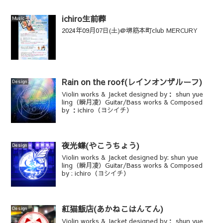
ichiro生前葬
Music
2024年09月07日(土)@堺筋本町club MERCURY
Rain on the roof(レインオンザルーフ)
Design
Violin works & Jacket designed by： shun yue
ling（瞬月凌）Guitar/Bass works & Composed
by ：ichiro（ヨシイチ）
夜光蝶(やこうちょう)
Design
Violin works & Jacket designed by: shun yue
ling（瞬月凌）Guitar/Bass works & Composed
by : ichiro（ヨシイチ）
紅猫飯店(あかねこはんてん)
Design
Violin works & Jacket designed by： shun yue