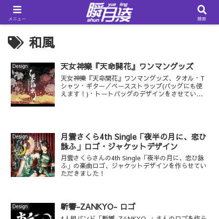
メニュー
検索
和風
天女神樂『天命開花』ワンマングッズ
Design
天女神樂『天命開花』ワンマングッズ、タオル・T
シャツ・ギター／ベースストラップ(バッグにも使
えます！)・トートバッグのデザインをさせていた
だきました！
月雲さくら4th Single「夜半の月に、恋ひ
Design
詠ふ」ロゴ・ジャケットデザイン
月雲さくらさんの4th Single「夜半の月に、恋ひ詠
ふ」の楽曲ロゴ、ジャケットデザインを作らせてい
ただきました！
斬響-ZANKYO- ロゴ
Design
4人組バンド「斬響-ZANKYO-」さんのロゴを作ら