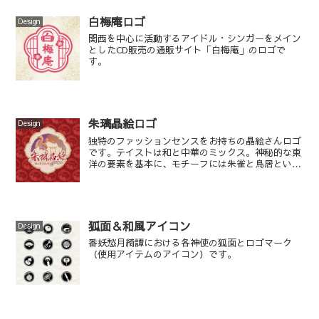
白梅庵ロゴ
Design
関西を中心に活動するアイドル・シンガーをメイン
としたCD販売の通販サイト「白梅庵」のロゴで
す。
朱璃晶絵ロゴ
Design
独特のファッションセンスをお持ちの晶絵さんロゴ
です。テイストは和と中華のミックス。神秘的な東
洋の要素を基本に、モチーフには朱雀と鳥居という
ご要望でした！
狐面＆和風アイコン
Design
番妖愁月綺譚における各神使の狐面とロゴマーク
（使用アイテムのアイコン）です。