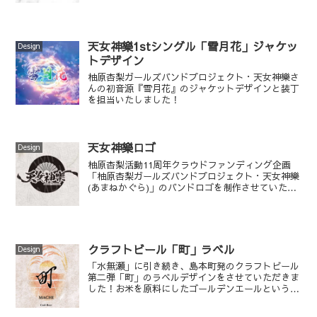
天女神樂1stシングル「雪月花」ジャケッ
Design
トデザイン
柚原杏梨ガールズバンドプロジェクト・天女神樂さ
んの初音源『雪月花』のジャケットデザインと装丁
を担当いたしました！
天女神樂ロゴ
Design
柚原杏梨活動11周年クラウドファンディング企画
「柚原杏梨ガールズバンドプロジェクト・天女神樂
(あまねかぐら)」のバンドロゴを制作させていただ
きました！
クラフトビール「町」ラベル
Design
「水無瀬」に引き続き、島本町発のクラフトビール
第二弾「町」のラベルデザインをさせていただきま
した！お米を原料にしたゴールデンエールというこ
とで、田園の町のゴールデンアワーをイメージして
います。