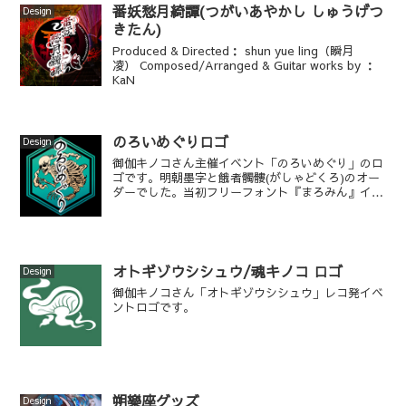
番妖愁月綺譚(つがいあやかし しゅうげつ
Design
きたん)
Produced & Directed： shun yue ling（瞬月
凌） Composed/Arranged & Guitar works by ：
KaN
のろいめぐりロゴ
Design
御伽キノコさん主催イベント「のろいめぐり」のロ
ゴです。明朝墨字と餓者髑髏(がしゃどくろ)のオー
ダーでした。当初フリーフォント『まろみん』イメ
ージでとのことでしたが、参考に作ったまさかの怖
そうなフォントの方が選ばれました。「このままで
は和製キ...
オトギゾウシシュウ/魂キノコ ロゴ
Design
御伽キノコさん「オトギゾウシシュウ」レコ発イベ
ントロゴです。
朔樂座グッズ
Design