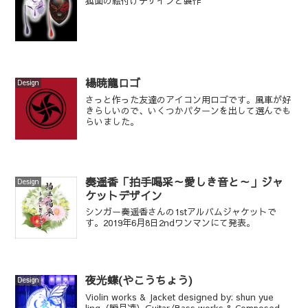
狐面の絵付けデザインと製作
楊暁龍ロゴ
Design
さっと作った友達のアイコン用ロゴです。風車が好
きらしいので、いくつかパターンを出して選んでも
らいました。
奏遥香「拍手喝采～愛しき音と～」ジャ
Design
ケットデザイン
シンガー奏遥香さんの1stアルバムジャケットで
す。2019年6月8日2ndワンマンにて発表。
夜光蝶(やこうちょう)
Design
Violin works & Jacket designed by: shun yue
ling（瞬月凌）Guitar/Bass works & Composed